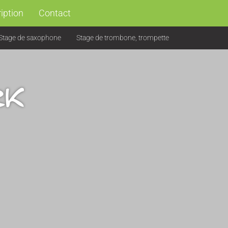
iption
Contact
Stage de saxophone
Stage de trombone, trompette
rk