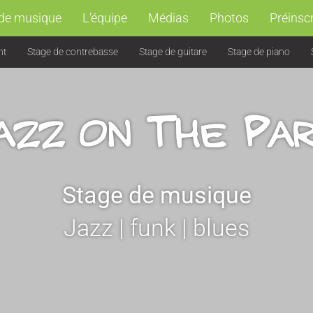
de musique
L’équipe
Médias
Photos
Préinscr
nt
Stage de contrebasse
Stage de guitare
Stage de piano
azz on The Pa
Stage de musique
Jazz | funk | blues