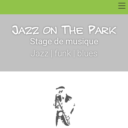
Jazz on The Park
Stage de musique
Jazz | funk | blues